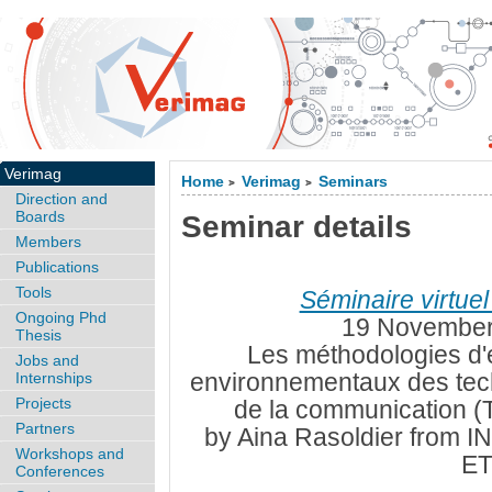
Verimag
Home
Verimag
Seminars
>
>
Direction and
Boards
Seminar details
Members
Publications
Tools
Séminaire virtuel
Ongoing Phd
19 November
Thesis
Les méthodologies d'
Jobs and
environnementaux des techn
Internships
Projects
de la communication (T
Partners
by Aina Rasoldier from I
Workshops and
ET
Conferences