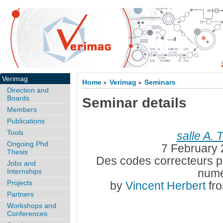
Verimag
Home
Verimag
Seminars
>
>
Direction and
Boards
Seminar details
Members
Publications
Tools
salle A. 
Ongoing Phd
7 February 
Thesis
Des codes correcteurs po
Jobs and
numé
Internships
Projects
by
Vincent Herbert
fr
Partners
Workshops and
Conferences