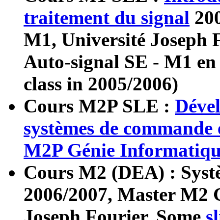
traitement du signal
20
M1, Université Joseph F
Auto-signal SE - M1 en
class in 2005/2006)
Cours M2P SLE :
Déve
systèmes de commande
M2P Génie Informatiq
Cours M2 (DEA) : Systè
2006/2007,
Master M2 G
Joseph Fourier, Some
s