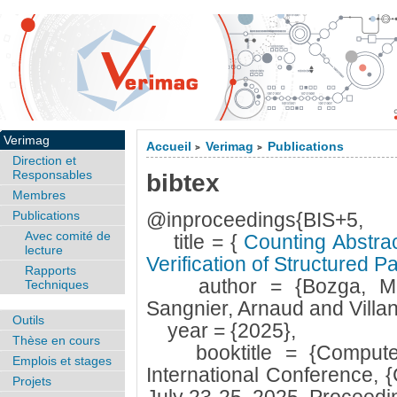
Verimag
Accueil
Verimag
Publications
>
>
Direction et
Responsables
bibtex
Membres
Publications
@inproceedings{BIS+5,
Avec comité de
title = {
Counting Abstract
lecture
Verification of Structured
Rapports
author = {Bozga, Mari
Techniques
Sangnier, Arnaud and Villan
Outils
year = {2025},
Thèse en cours
booktitle = {Computer A
Emplois et stages
International Conference, 
Projets