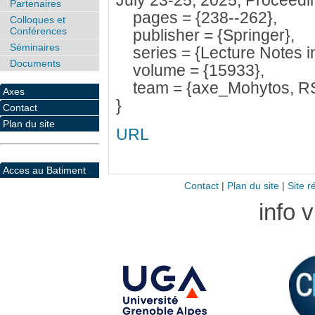
July 23-25, 2025, Proceeding
Partenaires
pages = {238--262},
Colloques et
Conférences
publisher = {Springer},
Séminaires
series = {Lecture Notes i
Documents
volume = {15933},
team = {axe_Mohytos, R
Axes
}
Contact
Plan du site
URL
Acces au Batiment
Contact
|
Plan du site
|
Site r
info 